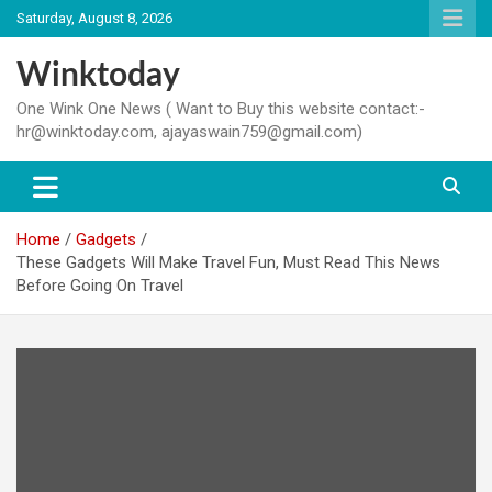
Skip
Saturday, August 8, 2026
to
content
Winktoday
One Wink One News ( Want to Buy this website contact:-
hr@winktoday.com, ajayaswain759@gmail.com)
Home
Gadgets
These Gadgets Will Make Travel Fun, Must Read This News
Before Going On Travel