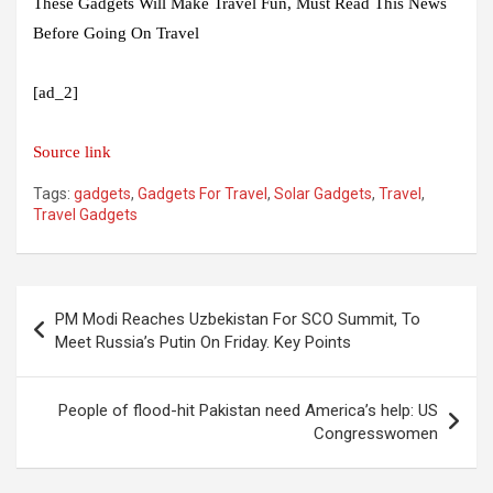
These Gadgets Will Make Travel Fun, Must Read This News
Before Going On Travel
[ad_2]
Source link
Tags:
gadgets
,
Gadgets For Travel
,
Solar Gadgets
,
Travel
,
Travel Gadgets
Post
PM Modi Reaches Uzbekistan For SCO Summit, To
navigation
Meet Russia’s Putin On Friday. Key Points
People of flood-hit Pakistan need America’s help: US
Congresswomen