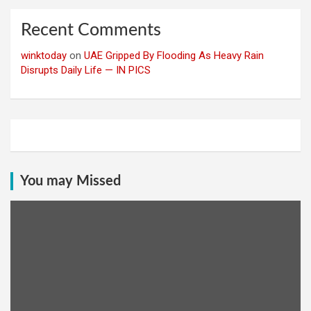
Recent Comments
winktoday
on
UAE Gripped By Flooding As Heavy Rain
Disrupts Daily Life — IN PICS
You may Missed