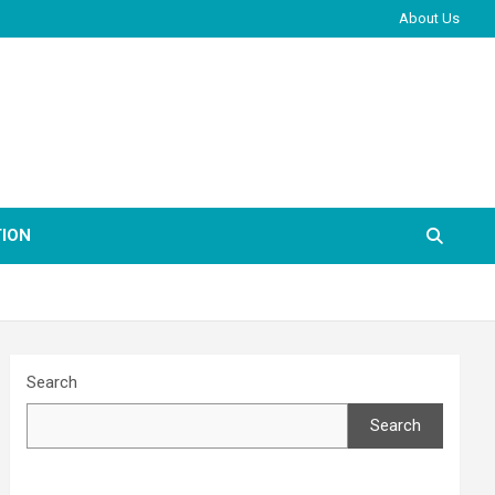
About Us
ION
Search
Search