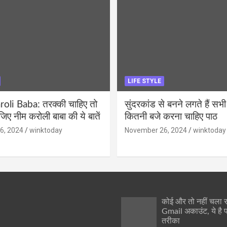
LIFE STYLE
li Baba: तरक्की चाहिए तो
सुंदरकांड से बनने लगते हैं सभी
ीजिए नीम करोली बाबा की ये बातें
कितनी बजे करना चाहिए पाठ
6, 2024
winktoday
November 26, 2024
winktoday
कोई और तो नहीं चला
Gmail अकाउंट, ये है 
तरीका