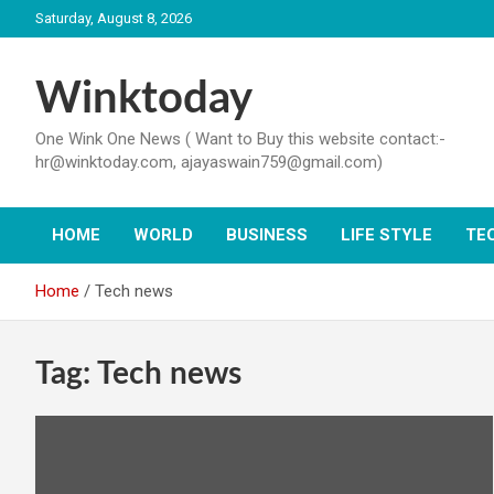
Skip
Saturday, August 8, 2026
to
content
Winktoday
One Wink One News ( Want to Buy this website contact:-
hr@winktoday.com, ajayaswain759@gmail.com)
HOME
WORLD
BUSINESS
LIFE STYLE
TE
Home
Tech news
Tag:
Tech news