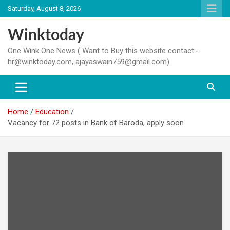
Skip
Saturday, August 8, 2026
to
content
Winktoday
One Wink One News ( Want to Buy this website contact:-
hr@winktoday.com, ajayaswain759@gmail.com)
Home
Education
Vacancy for 72 posts in Bank of Baroda, apply soon