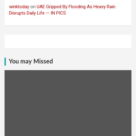
winktoday
on
UAE Gripped By Flooding As Heavy Rain
Disrupts Daily Life — IN PICS
You may Missed