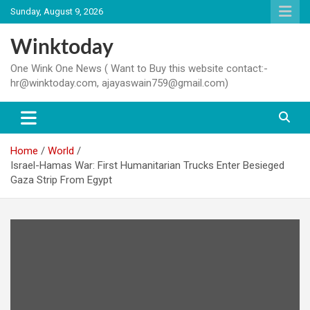
Skip
Sunday, August 9, 2026
to
content
Winktoday
One Wink One News ( Want to Buy this website contact:-
hr@winktoday.com, ajayaswain759@gmail.com)
Home
World
Israel-Hamas War: First Humanitarian Trucks Enter Besieged
Gaza Strip From Egypt