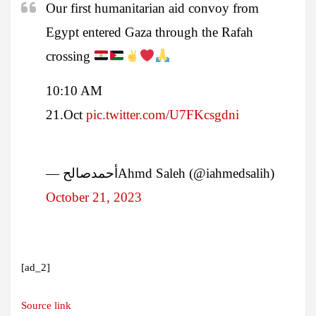
Our first humanitarian aid convoy from
Egypt entered Gaza through the Rafah
crossing
10:10 AM
21.Oct
pic.twitter.com/U7FKcsgdni
— أحمدصالحAhmd Saleh (@iahmedsalih)
October 21, 2023
[ad_2]
Source link