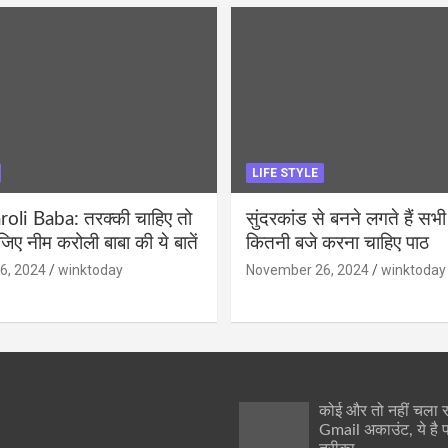
LIFE STYLE
li Baba: तरक्की चाहिए तो
सुंदरकांड से बनने लगते हैं सभी
ीजिए नीम करोली बाबा की ये बातें
कितनी बजे करना चाहिए पाठ
6, 2024
winktoday
November 26, 2024
winktoday
कोई और तो नहीं चला
Gmail अकाउंट, ये है 