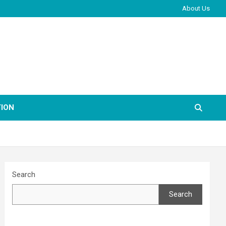
About Us
ION
Search
Search