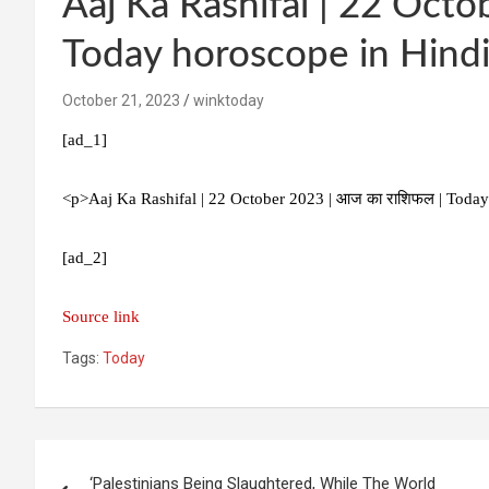
Aaj Ka Rashifal | 22 Octo
Today horoscope in Hind
October 21, 2023
winktoday
[ad_1]
<p>Aaj Ka Rashifal | 22 October 2023 | आज का राशिफल | Toda
[ad_2]
Source link
Tags:
Today
Post
‘Palestinians Being Slaughtered, While The World