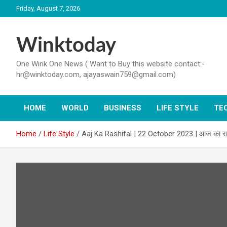
Skip
Friday, August 7, 2026
to
content
Winktoday
One Wink One News ( Want to Buy this website contact:-
hr@winktoday.com, ajayaswain759@gmail.com)
HOME
WORLD
BUSINESS
LIFE STYLE
TE
Home
Life Style
Aaj Ka Rashifal | 22 October 2023 | आज का 