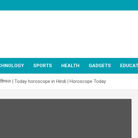
CHNOLOGY
SPORTS
HEALTH
GADGETS
EDUCAT
राशिफल | Today horoscope in Hindi | Horoscope Today