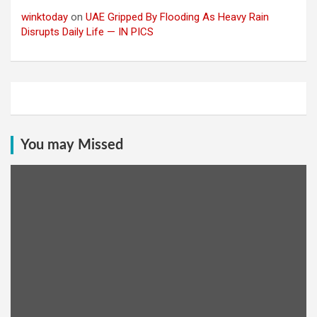
winktoday
on
UAE Gripped By Flooding As Heavy Rain
Disrupts Daily Life — IN PICS
You may Missed