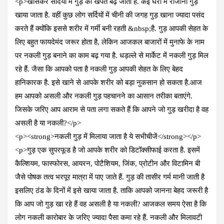
<p>खासकर सर्दियों में गुड़ की खपत बढ़ जाती है. कई घरों में रोजाना गुड़
खाया जाता है. वहीं कुछ लोग सर्दियों में चीनी की जगह गुड़ खाना ज्यादा पसंद
करते हैं क्योंकि इससे शरीर में गर्मी बनी रहती &nbsp;है. गुड़ आपकी सेहत के
लिए बहुत फायदेमंद जरूर होता है, लेकिन आजकल बाजारों में मुनाफे के नाम
पर नकली गुड़ बनाने का काम बढ़ गया है. धड़ल्ले से मार्केट में नकली गुड़ मिल
रहे हैं. जैसा कि आपको पता है नकली गुड़ आपकी सेहत के लिए बेहद
हानिकारक है. इसे खाने से आपके शरीर को बड़ा नुकसान हो सकता है.आज
हम आपको असली और नकली गुड़ पहचानने का आसान तरीका बताएंगे.
जिसके जरिए आप आराम से पता लगा सकते हैं कि आपने जो गुड़ खरीदा है वह
असली है या नकली?</p>
<p><strong>नकली गुड़ में मिलाया जाता है ये सभीचीजें</strong></p>
<p>गुड़ एक सुपरफूड है जो आपके शरीर को डिटॉक्सीफाई करता है. इसमें
कैल्शियम, फास्फोरस, आयरन, पोटैशियम, जिंक, प्रोटीन और विटामिन बी
जैसे पोषक तत्व भरपूर मात्रा में पाए जाते हैं. गुड़ की तासीर गर्म मानी जाती है
इसलिए ठंड के दिनों में इसे खाया जाता है. ताकि आपको जानना बेहद जरूरी है
कि आप जो गुड़ खा रहे हैं वह असली है या नकली? आजकल समय ऐसा है कि
लोग नकली कारोबार के जरिए ज्यादा पैसा कमा रहे हैं. नकली और मिलावटी