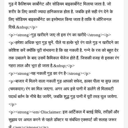
गुड़ में कैल्शियम कार्बोनेट और सोडियम बाइकार्बोनेट मिलाया जाता है. जो
शरीर के लिए काफी ज्यादा हानिकारक होता है. जबकि इसे सही रंग देने के
लिए सोडियम बाइकार्बोनेट का इस्तेमाल किया जाता है ताकि ये ऑरिजनल
दिखे.&nbsp;</p>
<p><strong>गुड़ खरीदने जाए तो इस रंग का खरीदे</strong></p>
<p>हमेशा अधिक भूरा गुड़ चुनें. पीले या हल्के भूरे रंग वाले गुड़ न खरीदने का
कोशिश करें क्योंकि पूरी संभावना है कि वह नकली है. गन्ने के रस को बहुत देर
तक उबालने के बाद उसमें कैमिकल चेंजेज होते हैं. जिसकी वजह से इसका रंग
गहरा लाल और भूरा हो जाता है.&nbsp;</p>
<p><strong>यह नकली गुड़ का रंग है</strong></p>
<p>बाजार में मिलने वाला नकली गुड़ आपको सफेद, हल्का पीला या कुछ लाल
(चमकदार) रंग का मिल जाएगा. अगर आप इसे पानी में डालेंगे तो मिलावटी
पदार्थ बर्तन के नीचे बैठ जायेंगे, जबकि शुद्ध गुड़ पानी में पूरी तरह घुल जायेगा.
</p>
<p><strong><em>Disclaimer: इस आर्टिकल में बताई विधि, तरीक़ों और
सुझाव पर अमल करने से पहले डॉक्टर या संबंधित एक्सपर्ट की सलाह जरूर
लें.</em></strong></p>