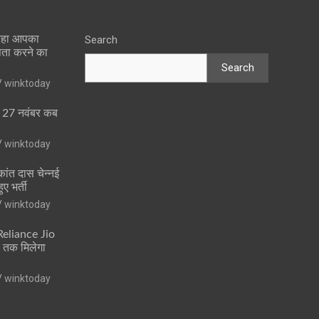
 रहा आपका
Search
पता करने का
Search
winktoday
ा 27 नवंबर कब
winktoday
ांत दास चेन्नई
ुए भर्ती
winktoday
 Reliance Jio
ं तक मिलेगा
winktoday