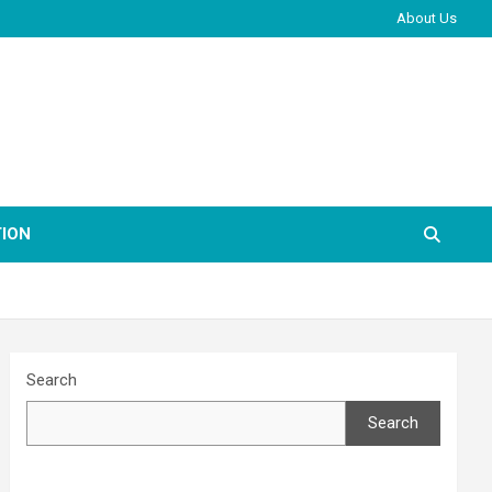
About Us
ION
Search
Search