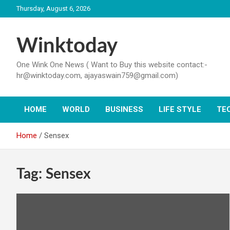
Skip
Thursday, August 6, 2026
to
content
Winktoday
One Wink One News ( Want to Buy this website contact:-
hr@winktoday.com, ajayaswain759@gmail.com)
HOME
WORLD
BUSINESS
LIFE STYLE
TE
Home
Sensex
Tag:
Sensex