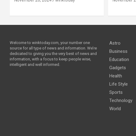
Welcome to winktoday.com, your number one
Astro
source for all type of news and information. We’re
Business
dedicated to giving you the very best of news and
information, with a focus to keep people wise,
Education
intelligent and well informed.
Gadgets
Health
Life Style
Sports
Technology
World