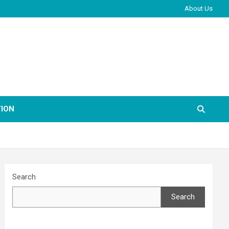
About Us
ION
Search
Search