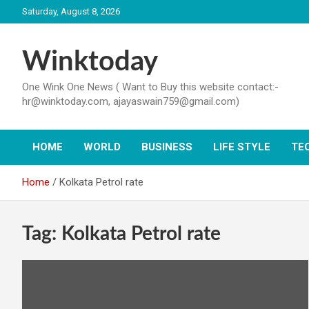
Skip
Saturday, August 8, 2026
to
content
Winktoday
One Wink One News ( Want to Buy this website contact:-
hr@winktoday.com, ajayaswain759@gmail.com)
HOME
WORLD
BUSINESS
LIFE STYLE
TE
Home
Kolkata Petrol rate
Tag:
Kolkata Petrol rate