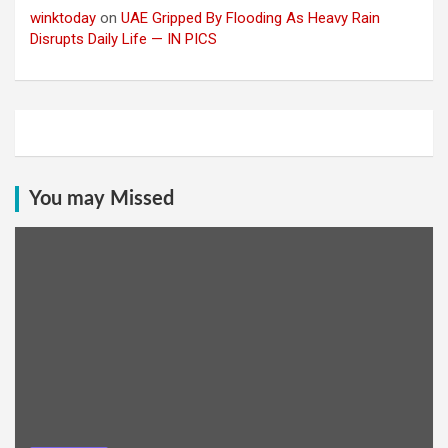
winktoday
on
UAE Gripped By Flooding As Heavy Rain
Disrupts Daily Life — IN PICS
You may Missed