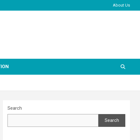
About Us
ION
Search
Search