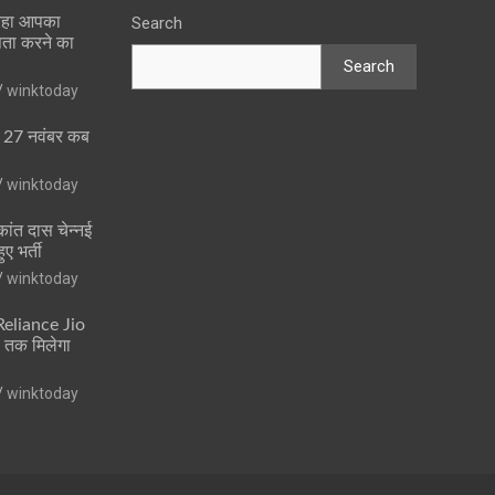
 रहा आपका
Search
पता करने का
Search
winktoday
ा 27 नवंबर कब
winktoday
ांत दास चेन्नई
ुए भर्ती
winktoday
 Reliance Jio
ं तक मिलेगा
winktoday