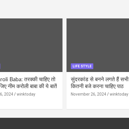
LIFE STYLE
li Baba: तरक्की चाहिए तो
सुंदरकांड से बनने लगते हैं सभी
ीजिए नीम करोली बाबा की ये बातें
कितनी बजे करना चाहिए पाठ
6, 2024
winktoday
November 26, 2024
winktoday