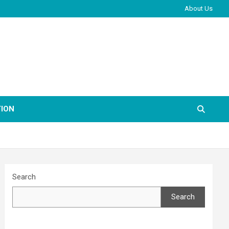
About Us
ION
Search
Search