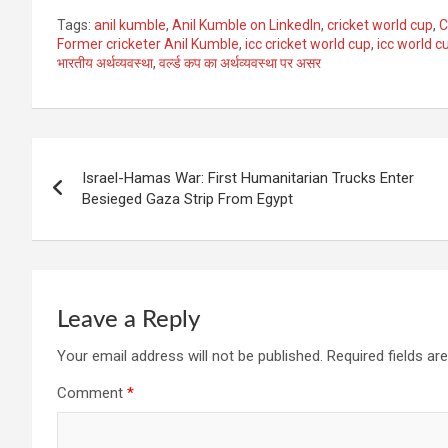
Tags:
anil kumble
,
Anil Kumble on LinkedIn
,
cricket world cup
,
C
Former cricketer Anil Kumble
,
icc cricket world cup
,
icc world c
भारतीय अर्थव्यवस्था
,
वर्ल्ड कप का अर्थव्यवस्था पर असर
Post
Israel-Hamas War: First Humanitarian Trucks Enter
navigation
Besieged Gaza Strip From Egypt
Leave a Reply
Your email address will not be published.
Required fields a
Comment
*