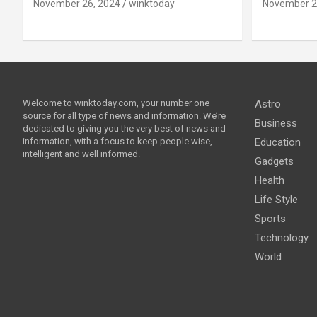
November 26, 2024
winktoday
November 2
Welcome to winktoday.com, your number one
Astro
source for all type of news and information. We’re
Business
dedicated to giving you the very best of news and
information, with a focus to keep people wise,
Education
intelligent and well informed.
Gadgets
Health
Life Style
Sports
Technology
World